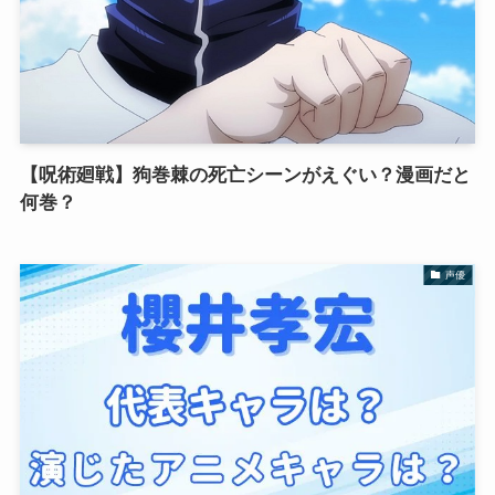
【呪術廻戦】狗巻棘の死亡シーンがえぐい？漫画だと
何巻？
声優