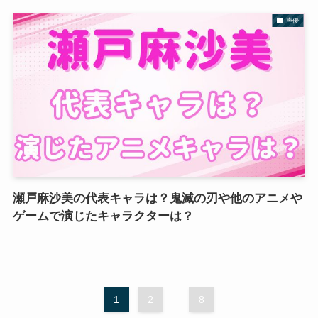
声優
瀬戸麻沙美の代表キャラは？鬼滅の刃や他のアニメや
ゲームで演じたキャラクターは？
1
2
...
8