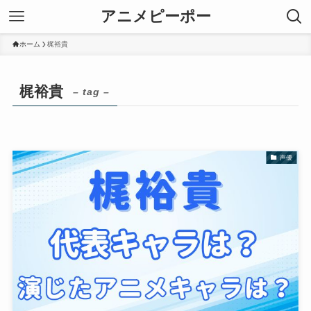
アニメピーポー
ホーム
梶裕貴
梶裕貴
– tag –
声優